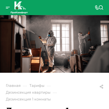
—
—
Главная
Тарифы
—
Дезинсекция квартиры
Дезинсекция 1 комнаты