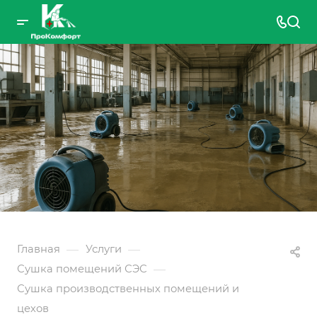
—
—
Главная
Услуги
—
Сушка помещений СЭС
Сушка производственных помещений и
цехов