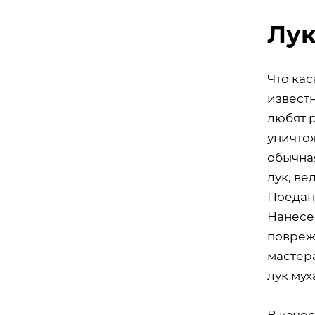
Лук
Что кас
извест
любят р
уничтож
обычная
лук, ве
Поедан
Нанесе
повреж
мастер
лук мух
В каче