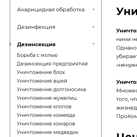
Уни
Акарицидная обработка
Дезинфекция
Уничто
ними н
Дезинсекция
Однако 
Борьба с молью
убирает
Дезинсекция предприятий
«ненуж
Уничтожение блох
Уничтожение вшей
Уничто
Уничтожение долгоносика
Множес
Уничтожение жужелиц
того, 
Уничтожение клопов
жизнед
Уничтожение кожееда
ПроКом
Уничтожение комаров
Уничтожение медведок
Цен