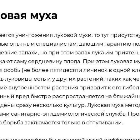
овая муха
ается уничтожения луковой мухи, то тут присутс
ные опытным специалистам, дающим гарантию полн
езкие запахи, но при этом запах лука им приятен
ают саму сердцевину плода. При этом луковая му
 особь (не более пятидесяти личинок в одной кла
дь луковицы есть и у других растений, таких как ч
ие внутренностей растения приводит к его гибел
нный вред быстро распространяется на ближайшие
дены сразу несколько культур. Луковая муха мет
ами санитарно-эпидемиологической службы ПроКо
а борьба заключается только в отпугивании.
стве методов борьбы с луковой мухой в эффектив