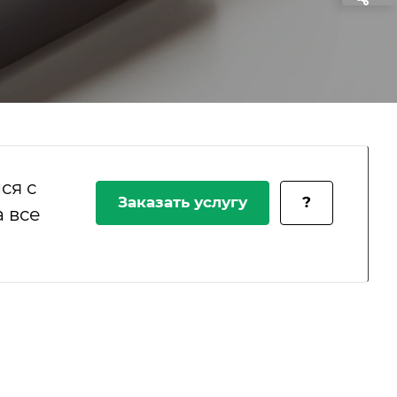
ся с
Заказать услугу
?
 все