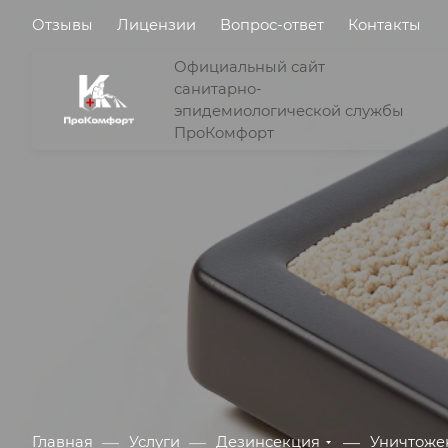
Отзывы
Лицензии
Вопрос-ответ
Контакты
Официальный сайт
санитарно-
эпидемиологической службы
ПроКомфорт
—
—
—
Главная
Услуги
Дезинсекция
Уничтоже