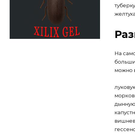
туберку
желтуха
Раз
На сам
больши
можно 
луковую
морков
дынную
капустн
вишнев
гессенс