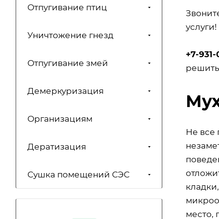
Отпугивание птиц
Звонит
услуги!
Уничтожение гнезд
+7-931-
Отпугивание змей
решить
Демеркуризация
Мух
Организациям
Не все
незаме
Дератизация
поведен
отложи
Сушка помещений СЭС
кладки
микроор
место, 