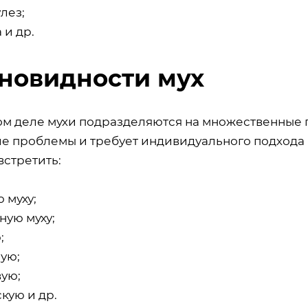
лез;
 и др.
новидности мух
ом деле мухи подразделяются на множественные 
е проблемы и требует индивидуального подхода
встретить:
 муху;
ную муху;
;
ую;
ую;
кую и др.