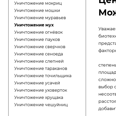
Уничтожение мокриц
Мо
Уничтожение мошки
Уничтожение муравьев
Уничтожение мух
Уважае
Уничтожение огнёвок
биотехн
Уничтожение пауков
предст
Уничтожение сверчков
факторо
Уничтожение сеноеда
Уничтожение слепней
степен
Уничтожение тараканов
площад
Уничтожение точильщика
сложно
Уничтожение усачей
выбор 
Уничтожение уховерток
несоот
Уничтожение хрущака
расстоя
Уничтожение чешуйниц
добавит