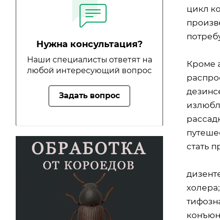
цикл к
произве
потреб
Нужна консультация?
Наши специалисты ответят на
Кроме 
любой интересующий вопрос
распро
дезинс
Задать вопрос
излюбл
рассад
путешес
стать 
дизент
холера;
тифозн
конъюн