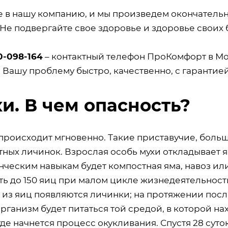
е в нашу компанию, и мы произведем окончатель
 Не подвергайте свое здоровье и здоровье своих 
0-098-164
– контактный телефон ПроКомфорт в Мо
 Вашу проблему быстро, качественно, с гарантие
и. В чем опасность?
 происходит мгновенно. Такие приставучие, боль
тных личинок. Взрослая особь мухи откладывает 
ческим навыкам будет компостная яма, навоз или
ть до 150 яиц при малом цикле жизнедеятельност
, из яиц появляются личинки; на протяжении пос
ганизм будет питаться той средой, в которой на
где начнется процесс окукливания. Спустя 28 сут