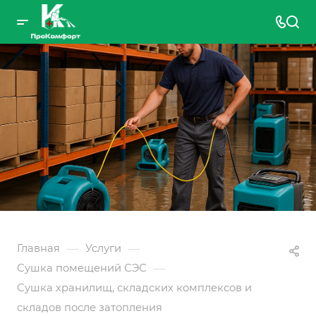
—
—
Главная
Услуги
—
Сушка помещений СЭС
Сушка хранилищ, складских комплексов и
складов после затопления