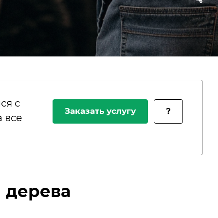
ся с
Заказать услугу
?
 все
а дерева