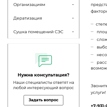
предст
Организациям
факторо
Дератизация
степ
площ
Сушка помещений СЭС
слож
выбо
несо
расс
возмож
Нужна консультация?
Наши специалисты ответят на
Звонит
любой интересующий вопрос
услуги!
Задать вопрос
+7-931-