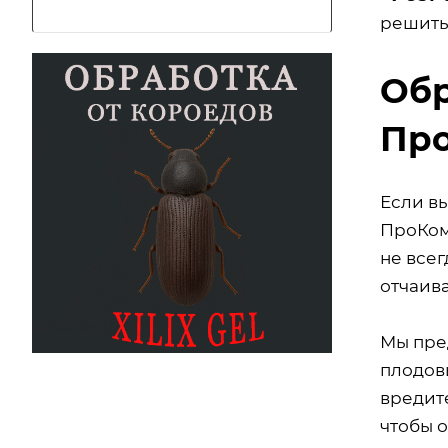
решить
Обр
Пр
Если в
ПроКом
не всег
отчаив
Мы пре
плодовы
вредит
чтобы 