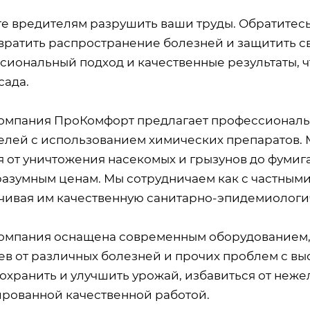
те вредителям разрушить ваши труды. Обратитесь
вратить распространение болезней и защитить с
сиональный подход и качественные результаты, ч
сада.
омпания ПроКомфорт предлагает профессиональн
елей с использованием химических препаратов. 
 от уничтожения насекомых и грызунов до фумигац
 разумным ценам. Мы сотрудничаем как с частным
чивая им качественную санитарно-эпидемиологи
омпания оснащена современным оборудованием, 
ев от различных болезней и прочих проблем с вы
охранить и улучшить урожай, избавиться от неже
ированной качественной работой.