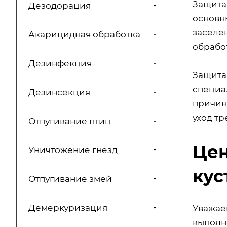
Защита 
Дезодорация
основн
заселен
Акарицидная обработка
обрабо
Дезинфекция
Защита
специал
Дезинсекция
причин
уход тр
Отпугивание птиц
Цен
Уничтожение гнезд
кус
Отпугивание змей
Демеркуризация
Уважаем
выполн