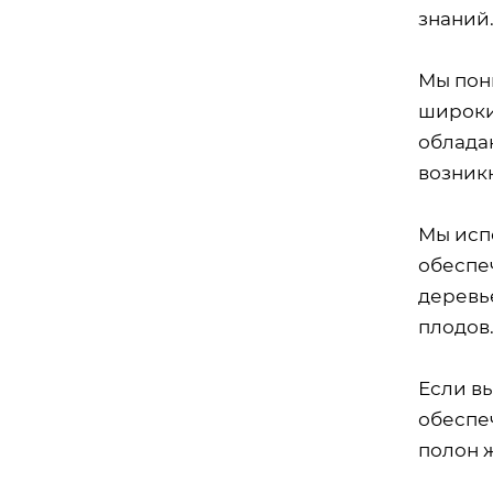
знаний.
Мы пони
широки
облада
возникн
Мы исп
обеспе
деревь
плодов
Если вы
обеспе
полон 