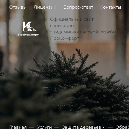
Отзывы
Лицензии
Вопрос-ответ
Контакты
Официальный сайт
санитарно-
эпидемиологической службы
ПроКомфорт
—
—
—
Главная
Услуги
Защита деревьев
Обраб