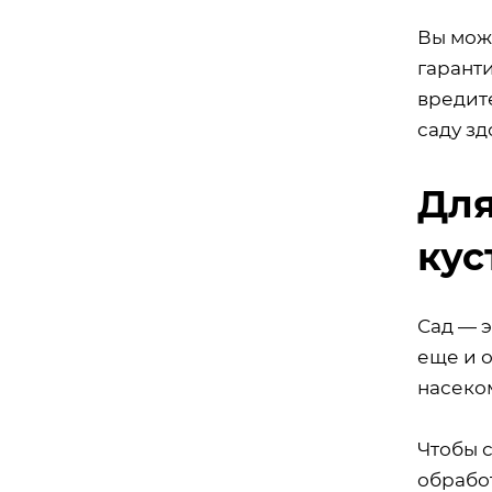
Вы мож
гарант
вредит
саду зд
Для
кус
Сад — э
еще и о
насеком
Чтобы 
обрабо