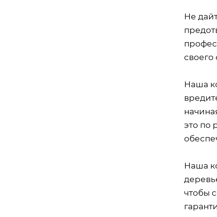
Не дай
предот
профес
своего 
Наша к
вредит
начиная
это по
обеспе
Наша к
деревь
чтобы с
гарант