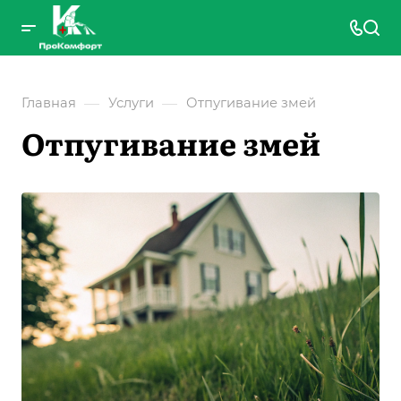
—
—
Главная
Услуги
Отпугивание змей
Отпугивание змей