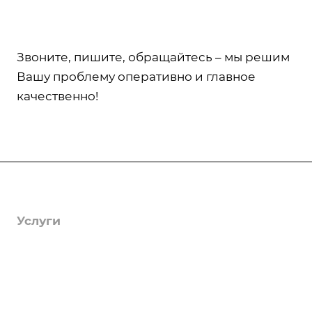
Звоните, пишите, обращайтесь – мы решим
Вашу проблему оперативно и главное
качественно!
Компания
О компании
Услуги
Лицензии
Гербицидная обработка
Информация
Отзывы
Защита деревьев
Статьи
Вопрос-ответ
Вакансии
Фумигация
Тарифы
Реквизиты
Удаление мха