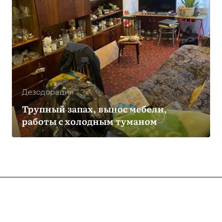
Дезодорация
Трупный запах, вынос мебели,
работы с холодным туманом
Компания
О компании
Услуги