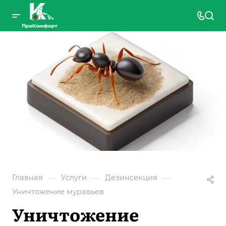
—
—
—
Главная
Услуги
Дезинсекция
Уничтожение муравьев
Уничтожение